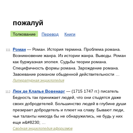
пожалуй
Толкование
Перевод
Книги
Роман
— Роман. История термина. Проблема романа.
111
Возникновение жанра. Из истории жанра. Выводы. Роман
как буржуазная эпопея. Судьбы теории романа.
Специфичность формы романа. Зарождение романа.
Завоевание романом обыденной действительности …
Литературная энциклопедия
Люк де Клапье Вовенарг
— (1715 1747 гг.) писатель
112
Бедность так принижает людей, что они стыдятся даже
своих добродетелей. Большинство людей в глубине души
презирает добродетель и плюет на славу. Бывают люди,
чьи таланты никогда бы не обнаружились, не будь у них
еще и&#8230; …
Сводная энциклопедия афоризмов