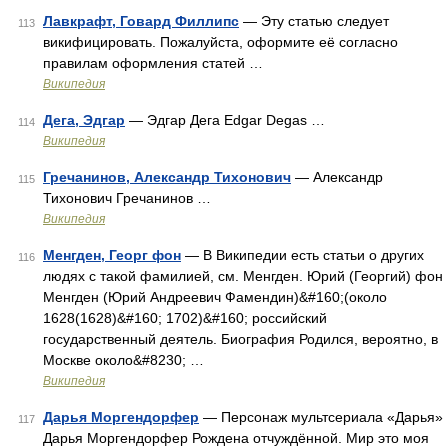
Лавкрафт, Говард Филлипс
— Эту статью следует
113
викифицировать. Пожалуйста, оформите её согласно
правилам оформления статей …
Википедия
Дега, Эдгар
— Эдгар Дега Edgar Degas …
114
Википедия
Гречанинов, Александр Тихонович
— Александр
115
Тихонович Гречанинов …
Википедия
Менгден, Георг фон
— В Википедии есть статьи о других
116
людях с такой фамилией, см. Менгден. Юрий (Георгий) фон
Менгден (Юрий Андреевич Фамендин)&#160;(около
1628(1628)&#160; 1702)&#160; российский
государственный деятель. Биография Родился, вероятно, в
Москве около&#8230; …
Википедия
Дарья Моргендорфер
— Персонаж мультсериала «Дарья»
117
Дарья Моргендорфер Рождена отчуждённой. Мир это моя